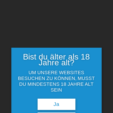
Bestellhotline: +49 5724 984-14
mail@minilikoere.de
Bestellung prüfen →
Bist du älter als 18
Bezahlen
Jahre alt?
Hier können Sie alles noch einmal überprüfen
UM UNSERE WEBSITES
BESUCHEN ZU KÖNNEN, MUSST
DU MINDESTENS 18 JAHRE ALT
SEIN
Ja
[woocommerce_de_check]