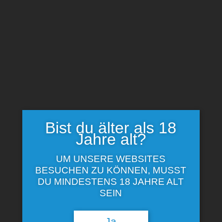
Bestellhotline: +49 5724 984-14
mail@minilikoere.de
Zahlungsarten
So können Sie bei uns bezahlen
Bist du älter als 18
Jahre alt?
UM UNSERE WEBSITES
BESUCHEN ZU KÖNNEN, MUSST
DU MINDESTENS 18 JAHRE ALT
SEIN
Zahlungsarten
Ja